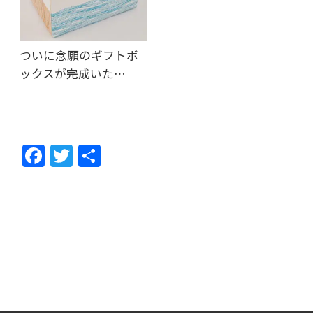
ついに念願のギフトボ
ックスが完成いた…
F
T
共
ac
w
有
e
itt
b
er
o
o
k